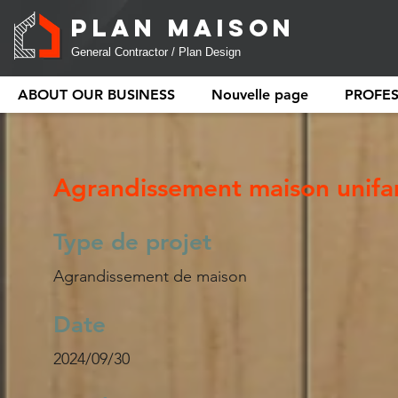
PLAN MAISON
General Contractor / Plan Design
ABOUT OUR BUSINESS
Nouvelle page
PROFE
Agrandissement maison unifam
Type de projet
Agrandissement de maison
Date
2024/09/30