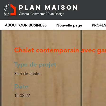
PLAN MAISON
General Contractor / Plan Design
ABOUT OUR BUSINESS
Nouvelle page
PROFE
Chalet contemporain avec gar
Type de projet
Plan de chalet
Date
15-02-22