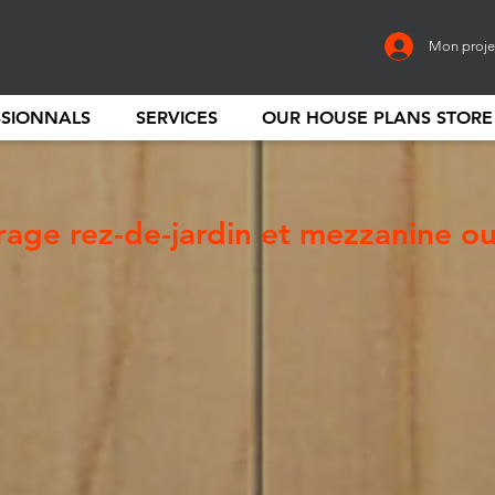
Mon proje
SSIONNALS
SERVICES
OUR HOUSE PLANS STORE
age rez-de-jardin et mezzanine o