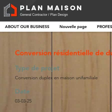
PLAN MAISON
General Contractor / Plan Design
ABOUT OUR BUSINESS
Nouvelle page
PROFE
Conversion résidentielle de d
Type de projet
Conversion duplex en maison unifamiliale
Date
03-03-25