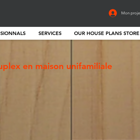
Mon proje
SSIONNALS
SERVICES
OUR HOUSE PLANS STORE
uplex en maison unifamiliale