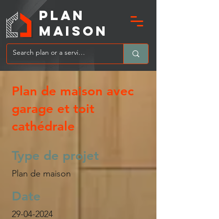
PLAN
MAIsoN
Plan de maison avec
garage et toit
cathédrale
Type de projet
Plan de maison
Date
29-04-2024