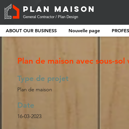
PLAN MAISON
General Contractor / Plan Design
ABOUT OUR BUSINESS
Nouvelle page
PROFE
Plan de maison avec sous-sol
Type de projet
Plan de maison
Date
16-03-2023