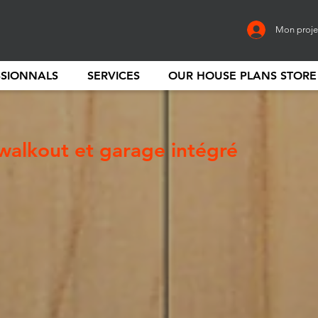
Mon proje
SSIONNALS
SERVICES
OUR HOUSE PLANS STORE
 walkout et garage intégré