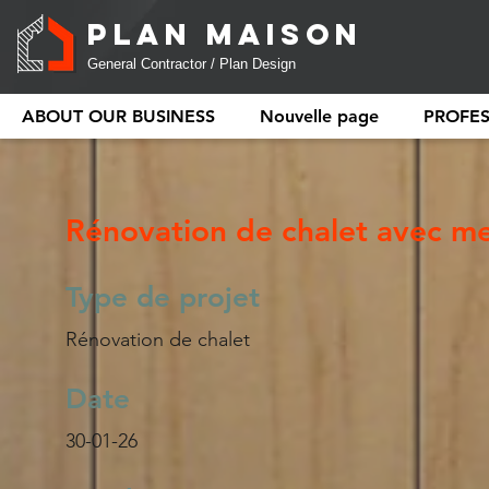
PLAN MAISON
General Contractor / Plan Design
ABOUT OUR BUSINESS
Nouvelle page
PROFE
Rénovation de chalet avec m
Type de projet
Rénovation de chalet
Date
30-01-26