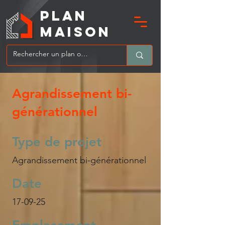
PLAN
MAIsoN
Agrandissement bi-
générationnel
Type de projet
Agrandissement bi-générationnel
Date
17-09-25