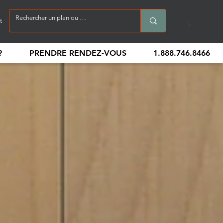
t
?
PRENDRE RENDEZ-VOUS
1.888.746.8466