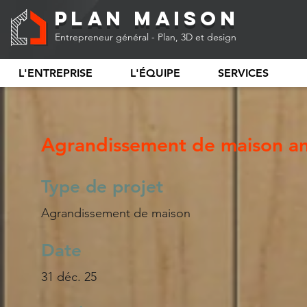
Plan Maison
Entrepreneur général - Plan, 3D et design
L'ENTREPRISE
L'ÉQUIPE
SERVICES
Agrandissement de maison an
Type de projet
Agrandissement de maison
Date
31 déc. 25