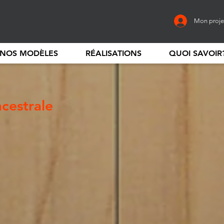
Mon proje
NOS MODÈLES
RÉALISATIONS
QUOI SAVOIR
cestrale