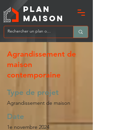
PLAN
MAIsoN
Agrandissement de
maison
contemporaine
Type de projet
Agrandissement de maison
Date
1e novembre 2024