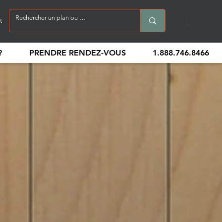
t
?
PRENDRE RENDEZ-VOUS
1.888.746.8466