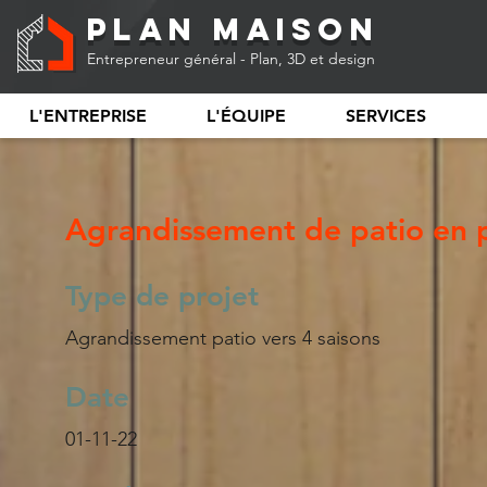
Plan Maison
Entrepreneur général - Plan, 3D et design
L'ENTREPRISE
L'ÉQUIPE
SERVICES
Agrandissement de patio en p
Type de projet
Agrandissement patio vers 4 saisons
Date
01-11-22