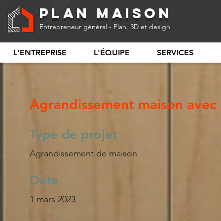
Plan Maison
Entrepreneur général - Plan, 3D et design
L'ENTREPRISE
L'ÉQUIPE
SERVICES
Agrandissement maison avec 
Type de projet
Agrandissement de maison
Date
1 mars 2023