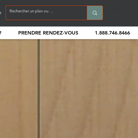
t
?
PRENDRE RENDEZ-VOUS
1.888.746.8466