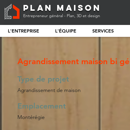
Plan Maison
Entrepreneur général - Plan, 3D et design
L'ENTREPRISE
L'ÉQUIPE
SERVICES
Agrandissement maison bi gé
Type de projet
Agrandissement de maison
Emplacement
Montérégie