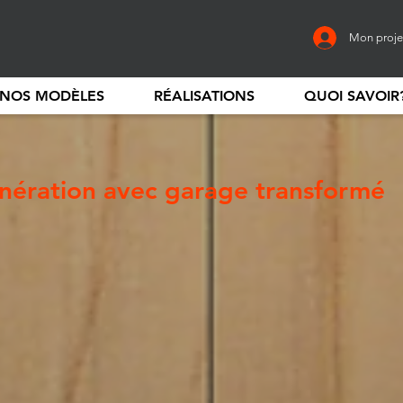
Mon proje
NOS MODÈLES
RÉALISATIONS
QUOI SAVOIR
nération avec garage transformé