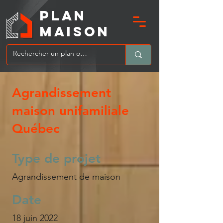
PLAN
MAIsoN
Agrandissement
maison unifamiliale
Québec
Type de projet
Agrandissement de maison
Date
18 juin 2022