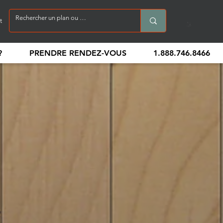
t
?
PRENDRE RENDEZ-VOUS
1.888.746.8466