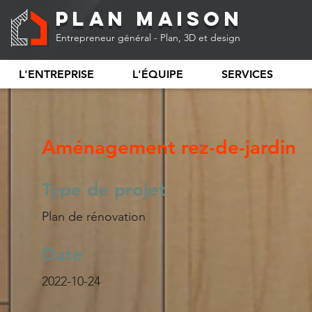
Plan Maison
Entrepreneur général - Plan, 3D et design
L'ENTREPRISE
L'ÉQUIPE
SERVICES
Aménagement rez-de-jardin
Type de projet
Plan de rénovation
Date
2022-10-24