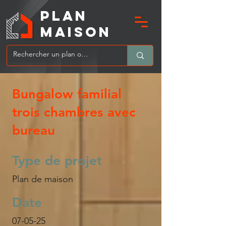
PLAN
MAIsoN
Bungalow familial
trois chambres avec
bureau
Type de projet
Plan de maison
Date
07-05-25