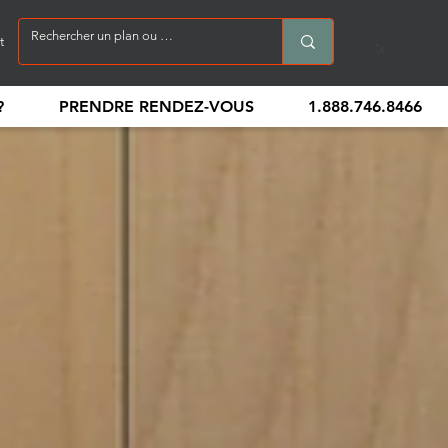
t
?
PRENDRE RENDEZ-VOUS
1.888.746.8466