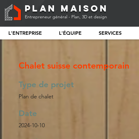
Plan Maison
Entrepreneur général - Plan, 3D et design
L'ENTREPRISE
L'ÉQUIPE
SERVICES
Chalet suisse contemporain
Type de projet
Plan de chalet
Date
2024-10-10