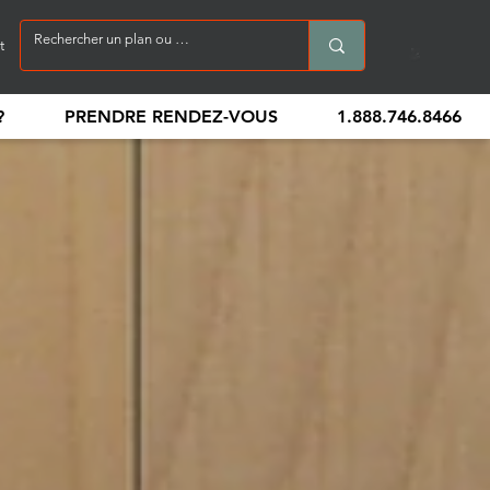
t
?
PRENDRE RENDEZ-VOUS
1.888.746.8466