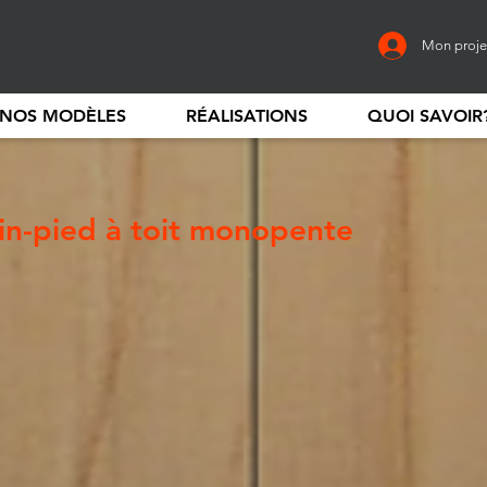
Mon proje
NOS MODÈLES
RÉALISATIONS
QUOI SAVOIR
ain-pied à toit monopente