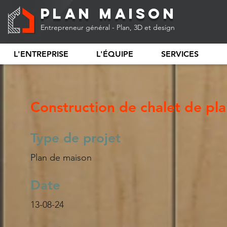
Plan Maison
Entrepreneur général - Plan, 3D et design
L'ENTREPRISE
L'ÉQUIPE
SERVICES
Construction de chalet de pl
Type de projet
Plan de maison
Date
13-08-24