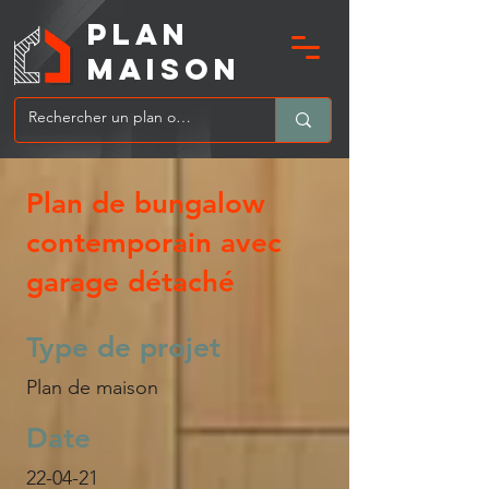
PLAN
MAIsoN
Plan de bungalow
contemporain avec
garage détaché
Type de projet
Plan de maison
Date
22-04-21