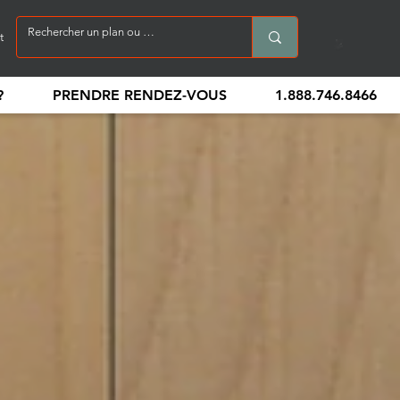
t
?
PRENDRE RENDEZ-VOUS
1.888.746.8466