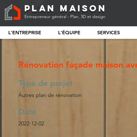
Plan Maison
Entrepreneur général - Plan, 3D et design
L'ENTREPRISE
L'ÉQUIPE
SERVICES
Rénovation façade maison av
Type de projet
Autres plan de rénovation
Date
2022-12-02