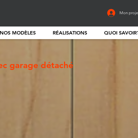
Mon proje
NOS MODÈLES
RÉALISATIONS
QUOI SAVOIR
ec garage détaché