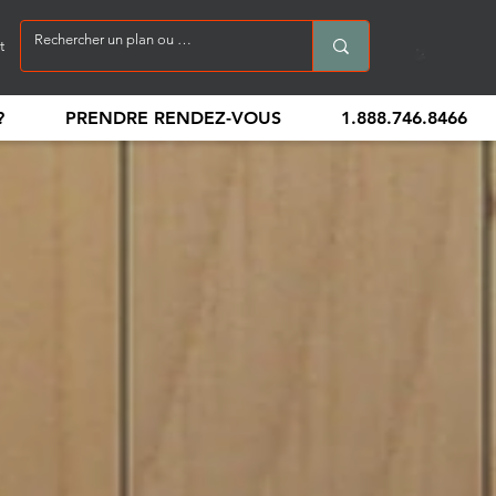
t
?
PRENDRE RENDEZ-VOUS
1.888.746.8466