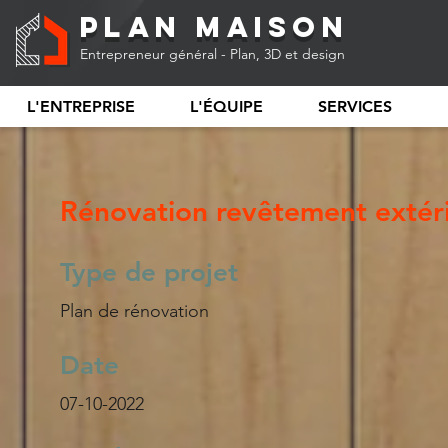
Plan Maison
Entrepreneur général - Plan, 3D et design
L'ENTREPRISE
L'ÉQUIPE
SERVICES
Rénovation revêtement extér
Type de projet
Plan de rénovation
Date
07-10-2022