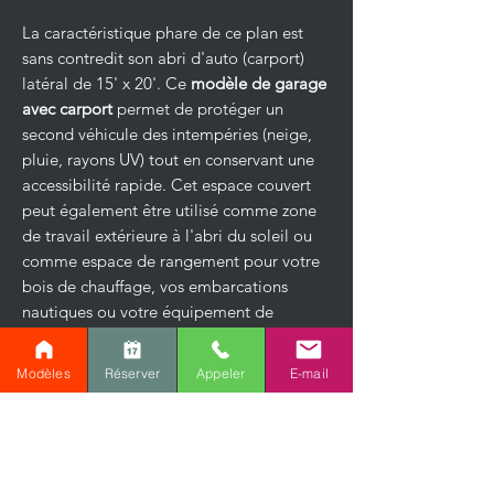
La caractéristique phare de ce plan est
sans contredit son abri d'auto (carport)
latéral de 15' x 20'. Ce
modèle de garage
avec carport
permet de protéger un
second véhicule des intempéries (neige,
pluie, rayons UV) tout en conservant une
accessibilité rapide. Cet espace couvert
peut également être utilisé comme zone
de travail extérieure à l'abri du soleil ou
comme espace de rangement pour votre
bois de chauffage, vos embarcations
nautiques ou votre équipement de
jardinage.
Modèles
Réserver
Appeler
E-mail
Un aménagement pratique et intelligent
Le plan du rez-de-chaussée révèle une
organisation fluide. Outre la grande porte
de garage principale, une porte d'accès