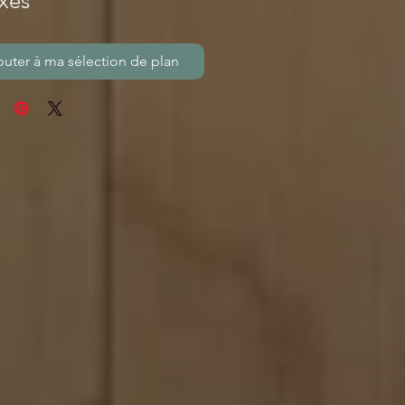
xes
outer à ma sélection de plan