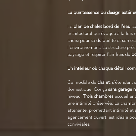
La quintessence du design extérie
Le
plan de chalet bord de l'eau
co
architectural qui évoque à la fois
choisi pour sa durabilité et son e
l'environnement. La structure pré
paysage et respirer l'air frais du
bo
Un intérieur où chaque détail co
Ce modèle de
chalet
, s'étendant 
domestique. Conçu
sans garage n
niveau.
Trois chambres
accueillan
une intimité préservée. La chambre
attenante, promettant intimité et s
agencement ouvert, est idéale pour
conviviales.