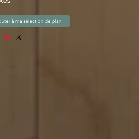
xes
outer à ma sélection de plan