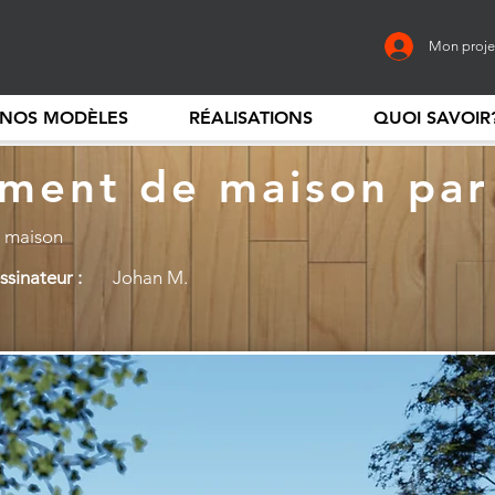
Mon proje
NOS MODÈLES
RÉALISATIONS
QUOI SAVOIR
ment de maison par
 maison
sinateur :
Johan M.