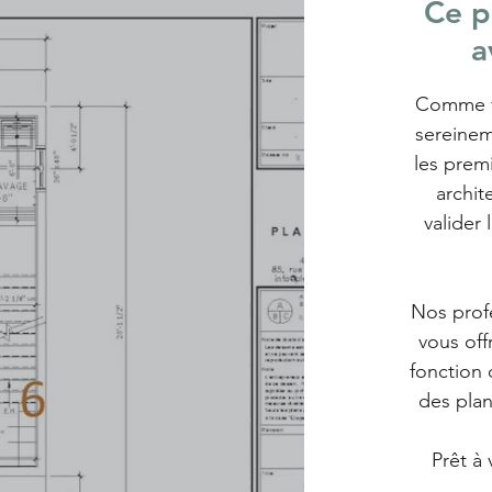
Ce p
a
Comme vo
sereinem
les prem
archit
valider 
Nos profe
vous off
fonction
des plan
Prêt à