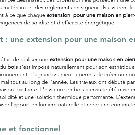
simple dessinateur, ces professionnels possèdent une 
matériaux et des règlements en vigueur. Ils assurent la f
lent à ce que chaque
extension pour une maison en pierre
xigences de solidité et d'efficacité énergétique.
t : une extension pour une maison en
 était de réaliser une
extension pour une maison en pierr
 du
bois
s'est imposé naturellement pour son esthétique
vironnement. L'agrandissement a permis de créer un nou
ptimal tout au long de l'année. Les travaux ont débuté p
a maison existante. L'ossature en bois a ensuite été mise
 solidité et une isolation thermique performante. L'exte
r l'apport en lumière naturelle et créer une continuité f
ue et fonctionnel