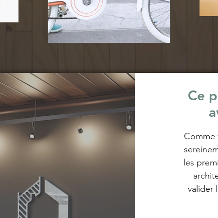
Ce p
a
Comme vo
sereinem
les prem
archit
valider 