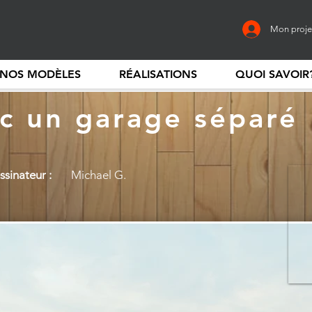
Mon proje
NOS MODÈLES
RÉALISATIONS
QUOI SAVOIR
c un garage séparé
sinateur :
Michael G.