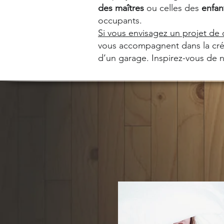
des maîtres
ou celles des
enfan
occupants.
Si vous envisagez un projet de
vous accompagnent dans la cr
d’un garage. Inspirez-vous de no