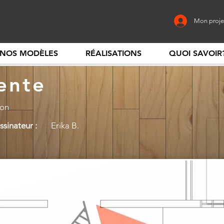
Mon proje
NOS MODÈLES
RÉALISATIONS
QUOI SAVOIR
ente
ion
sinateur :
Erika B.