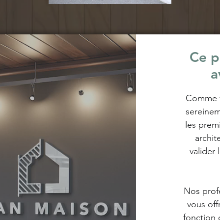
Ce p
a
Comme vo
sereinem
les prem
archit
valider 
Nos profe
vous off
fonction