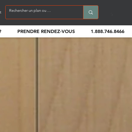
t
?
PRENDRE RENDEZ-VOUS
1.888.746.8466