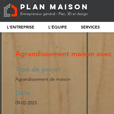
Plan Maison
Entrepreneur général - Plan, 3D et design
L'ENTREPRISE
L'ÉQUIPE
SERVICES
Agrandissement maison avec 
Type de projet
Agrandissement de maison
Date
09-02-2023