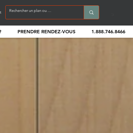
t
?
PRENDRE RENDEZ-VOUS
1.888.746.8466