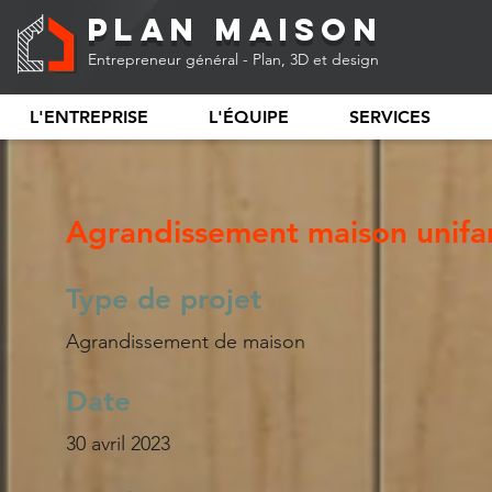
Plan Maison
Entrepreneur général - Plan, 3D et design
L'ENTREPRISE
L'ÉQUIPE
SERVICES
Agrandissement maison unifa
Type de projet
Agrandissement de maison
Date
30 avril 2023