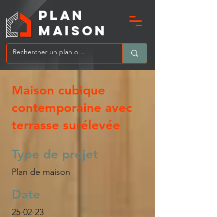
PLAN
MAIsoN
Maison cubique
contemporaine avec
terrasse surélevée
Type de projet
Plan de maison
Date
25-02-23