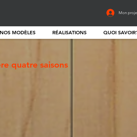
Mon proje
NOS MODÈLES
RÉALISATIONS
QUOI SAVOIR
re quatre saisons