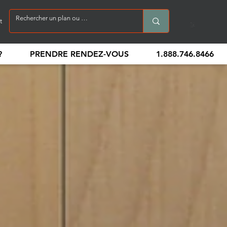
t
?
PRENDRE RENDEZ-VOUS
1.888.746.8466