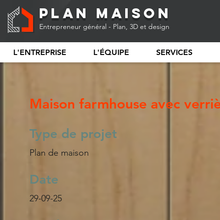
Plan Maison
Entrepreneur général - Plan, 3D et design
L'ENTREPRISE
L'ÉQUIPE
SERVICES
Maison farmhouse avec verriè
Type de projet
Plan de maison
Date
29-09-25