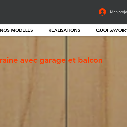
Mon proje
NOS MODÈLES
RÉALISATIONS
QUOI SAVOIR
aine avec garage et balcon