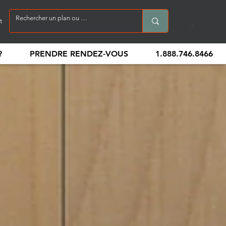
t
?
PRENDRE RENDEZ-VOUS
1.888.746.8466