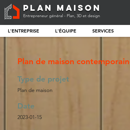
Plan Maison
Entrepreneur général - Plan, 3D et design
L'ENTREPRISE
L'ÉQUIPE
SERVICES
Plan de maison contemporain
Type de projet
Plan de maison
Date
2023-01-15