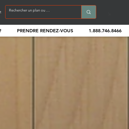
t
?
PRENDRE RENDEZ-VOUS
1.888.746.8466