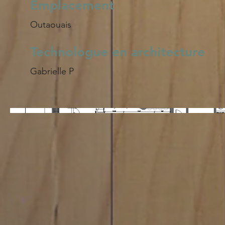
Emplacement
Outaouais
Technologue en architecture
Gabrielle P