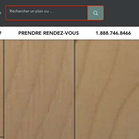
t
?
PRENDRE RENDEZ-VOUS
1.888.746.8466