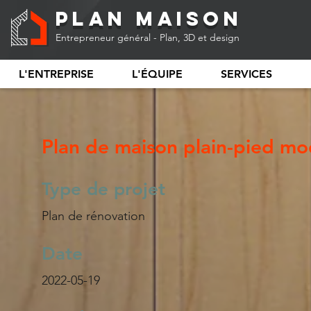
Plan Maison
Entrepreneur général - Plan, 3D et design
L'ENTREPRISE
L'ÉQUIPE
SERVICES
Plan de maison plain-pied m
Type de projet
Plan de rénovation
Date
2022-05-19