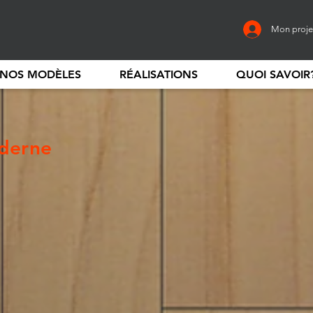
Mon proje
NOS MODÈLES
RÉALISATIONS
QUOI SAVOIR
oderne