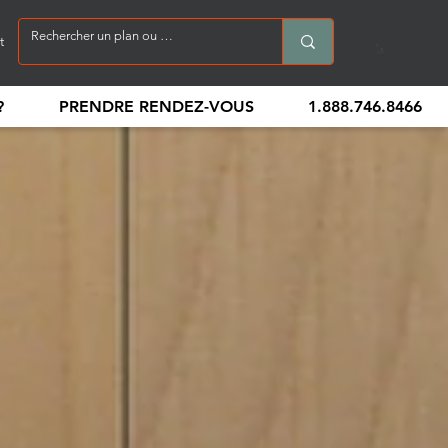
t
?
PRENDRE RENDEZ-VOUS
1.888.746.8466