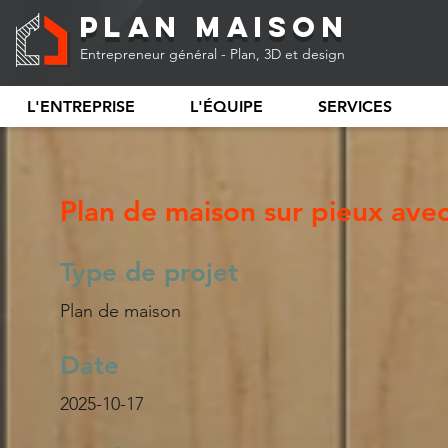
Plan Maison
Entrepreneur général - Plan, 3D et design
L'ENTREPRISE
L'ÉQUIPE
SERVICES
Plan de maison sur pieux ave
Type de projet
Plan de maison
Date
2025-10-17