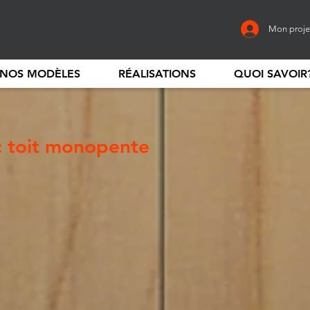
Mon proje
NOS MODÈLES
RÉALISATIONS
QUOI SAVOIR
c toit monopente