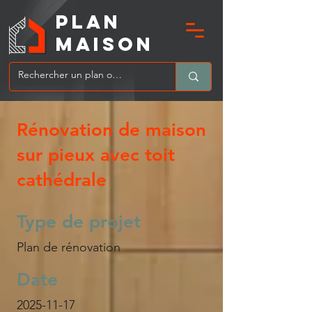
PLAN
MAIsoN
Rénovation de maison
sur pieux avec toit
cathédrale
Type de projet
Plan de rénovation
Date
2025-11-17