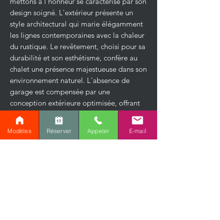
mettons à l'honneur se caractérise par son
design soigné. L'extérieur présente un
style architectural qui marie élégamment
les lignes contemporaines avec la chaleur
du rustique. Le revêtement, choisi pour sa
durabilité et son esthétisme, confère au
chalet une présence majestueuse dans son
environnement naturel. L'absence de
garage est compensée par une
conception extérieure optimisée, offrant
une terrasse spacieuse, parfaite pour les
moments de détente en plein air.
Modèles
Réserver
Appeler
E-mail
L'agencement intérieur : Une symphonie
d'espaces optimisés
S'étendant sur
1122p²
, ce
modèle de
chalet rustique
promet une expérience de
vie intérieure exceptionnelle.
Dépourvu
de garage et de sous-sol
, il met à