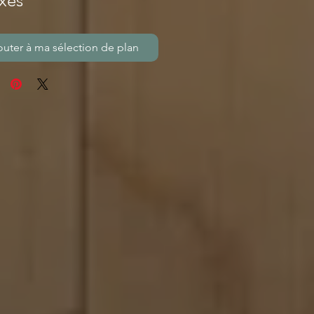
xes
outer à ma sélection de plan