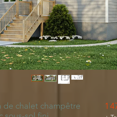
n Maison Québec
n de chalet champêtre
1 4
 sous-sol fini