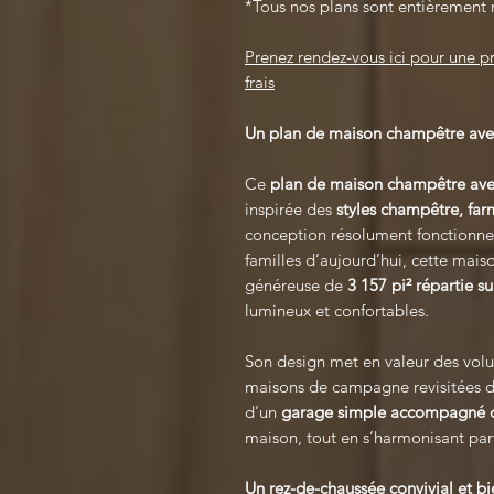
*Tous nos plans sont entièrement 
Prenez rendez-vous ici pour une 
frais
Un plan de maison champêtre avec 
Ce
plan de maison champêtre av
inspirée des
styles champêtre, far
conception résolument fonctionne
familles d’aujourd’hui, cette mais
généreuse de
3 157 pi² répartie s
lumineux et confortables.
Son design met en valeur des volum
maisons de campagne revisitées d
d’un
garage simple accompagné d
maison, tout en s’harmonisant parf
Un rez-de-chaussée convivial et bi