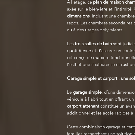
À l’étage, ce
plan de maison cham
axée sur le bien-être et l’intimité
dimensions
, incluant une chambre
repos. Les chambres secondaires c
ou à des usages polyvalents.
Les
trois salles de bain
sont judicie
quotidienne et d’assurer un confo
est conçu de manière fonctionnell
l’esthétique chaleureuse et rustiq
Garage simple et carport : une so
Le
garage simple
, d’une dimensio
véhicule à l’abri tout en offrant
carport attenant
constitue un avan
additionnel et les accès rapides à
Cette combinaison garage et carp
familles recherchant une solution 