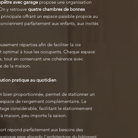
pêtre avec garage
propose une organisation
. On y retrouve
quatre chambres de bonnes
 principale offrant un espace paisible propice au
onviennent parfaitement aux enfants, aux invités
usement réparties afin de faciliter la vie
rt optimal à tous les occupants. Chaque espace
e, tout en conservant une cohérence avec
ue de la maison.
lution pratique au quotidien
n bien proportionnée, permet de stationner un
 un espace de rangement complémentaire. Le
tage considérable, facilitant le stationnement
 la maison, peu importe la saison.
ort répond parfaitement aux besoins des
pratique sans alourdir l’architecture du bâtiment.