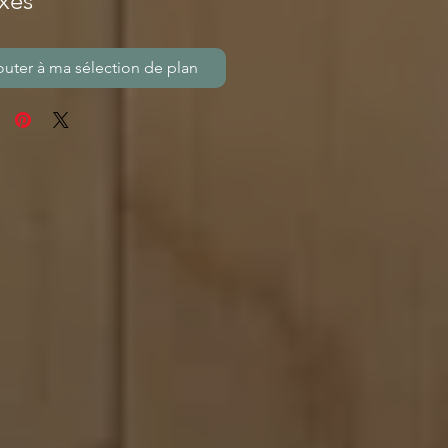
xes
outer à ma sélection de plan