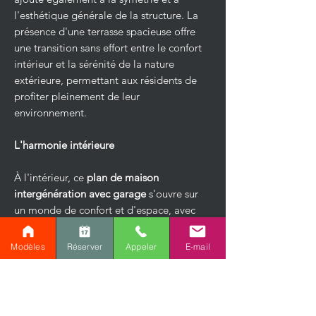
l'esthétique générale de la structure. La
présence d'une terrasse spacieuse offre
une transition sans effort entre le confort
intérieur et la sérénité de la nature
extérieure, permettant aux résidents de
profiter pleinement de leur
environnement.
L'harmonie intérieure
À l'intérieur, ce
plan de maison
intergénération avec garage
s'ouvre sur
un monde de confort et d'espace, avec
une superficie impressionnante de 3111
pieds carrés. Le rez-de-chaussée se
Modèles
Réserver
Appeler
E-mail
distingue par son agencement ouvert,
permettant une fluidité entre les espaces
de vie tout en conservant une intimité
pour les zones plus personnelles comme