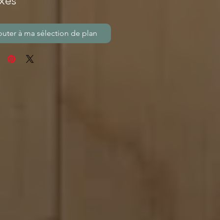
xes
outer à ma sélection de plan