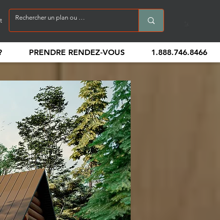
t
?
PRENDRE RENDEZ-VOUS
1.888.746.8466