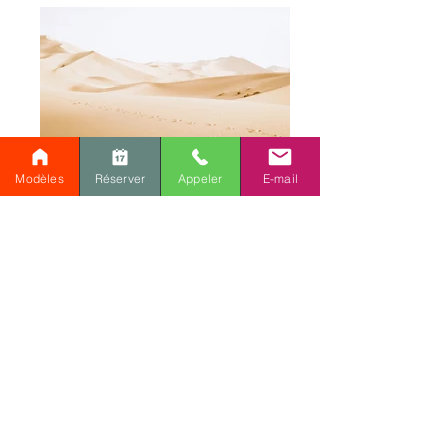
Modèles
Réserver
Appeler
E-mail
Ce plan vous intéresse ou
vous avez un projet