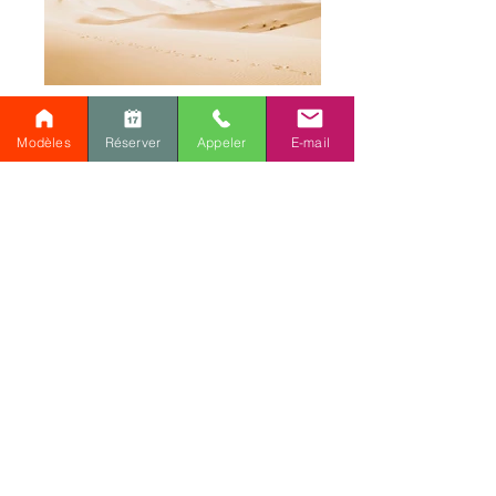
Modèles
Réserver
Appeler
E-mail
Ce plan vous intéresse ou
vous avez un projet
similaire?