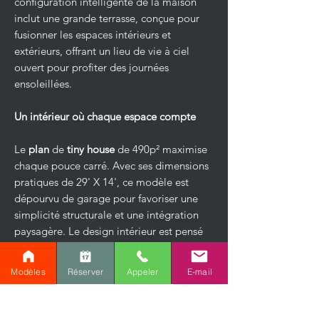
configuration intelligente de la maison
inclut une grande terrasse, conçue pour
fusionner les espaces intérieurs et
extérieurs, offrant un lieu de vie à ciel
ouvert pour profiter des journées
ensoleillées.
Un intérieur où chaque espace compte
Le
plan
de
tiny house
de 490p² maximise
chaque pouce carré. Avec ses dimensions
pratiques de 29' X 14', ce modèle est
dépourvu de garage pour favoriser une
simplicité structurale et une intégration
paysagère. Le design intérieur est pensé
pour une efficacité maximale, sans sous-
sol, mettant en avant un espace de vie
Modèles
Réserver
Appeler
E-mail
central avec un poêle à bois pour des
hivers douillets. La cuisine ouverte et la
salle à manger sont des espaces de