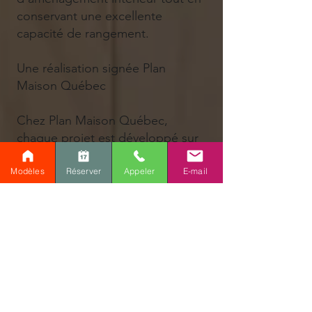
conservant une excellente
capacité de rangement.
Une réalisation signée Plan
Maison Québec
Chez Plan Maison Québec,
chaque projet est développé sur
mesure afin de répondre aux
exigences spécifiques de nos
Modèles
Réserver
Appeler
E-mail
clients. Que ce soit pour un
garage, une remise, un atelier, un
bâtiment agricole ou un projet
résidentiel complet, notre équipe
conçoit des plans professionnels
adaptés aux réalités climatiques
et réglementaires du Québec.