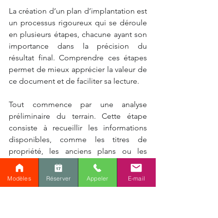
La création d’un plan d’implantation est 
un processus rigoureux qui se déroule 
en plusieurs étapes, chacune ayant son 
importance dans la précision du 
résultat final. Comprendre ces étapes 
permet de mieux apprécier la valeur de 
ce document et de faciliter sa lecture.
Tout commence par une analyse 
préliminaire du terrain. Cette étape 
consiste à recueillir les informations 
disponibles, comme les titres de 
propriété, les anciens plans ou les 
données cadastrales. Elle permet de 
préparer le travail de terrain et 
Modèles
Réserver
Appeler
E-mail
d’identifier les éléments à vérifier.
Ensuite vient le relevé sur le terrain, 