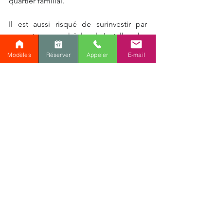
quartier familial.
Il est aussi risqué de surinvestir par 
rapport au marché local. Installer des 
équipements très haut de gamme dans 
Modèles
Réserver
Appeler
E-mail
un secteur où les propriétés sont plus 
modestes ne garantit pas un retour sur 
investissement. Les acheteurs 
comparent toujours avec les maisons 
environnantes, et un écart trop 
important peut rendre la revente plus 
difficile.
Enfin, négliger l’entretien général est 
une erreur souvent sous-estimée. Des 
petits défauts comme des fissures non 
réparées, une peinture écaillée ou des 
joints usés dans la salle de bain 
peuvent donner l’impression que la 