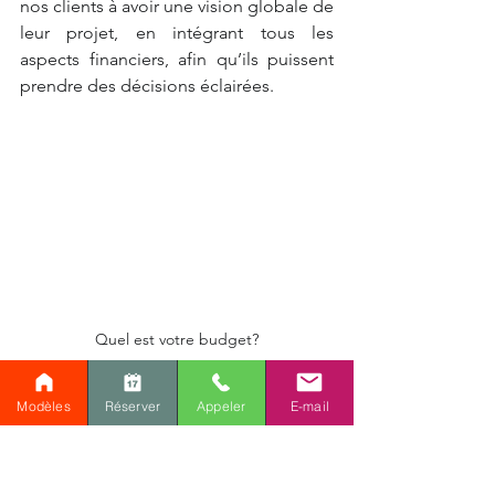
nos clients à avoir une vision globale de 
leur projet, en intégrant tous les 
aspects financiers, afin qu’ils puissent 
prendre des décisions éclairées.
Quel est votre budget?
L’impact sur la revente de la 
Modèles
Réserver
Appeler
E-mail
propriété
Un agrandissement bien réalisé peut 