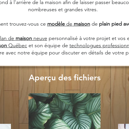
nd à l'arrière de la maison afin de laisser passer beau
nombreuses et grandes vitres.
ent trouvez-vous ce
modèle
de
maison
de
plain
pied
av
lan de
maison
neuve
personnalisé à votre projet et vos 
son
Québec
et son équipe de
technologues professionn
e avec notre équipe pour discuter en détails de votre pr
Aperçu des fichiers