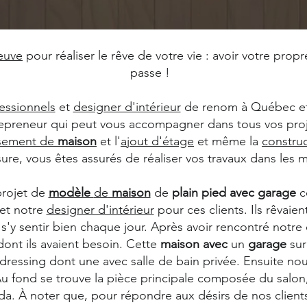
euve
pour réaliser le rêve de votre vie : avoir votre prop
passe !
essionnels
et
designer d'intérieur
de renom à Québec et 
repreneur qui peut vous accompagner dans tous vos proj
ssement de
maison
et l'
ajout d'étage
et même la
constru
sure, vous êtes assurés de réaliser vos travaux dans les m
projet de
modèle
de
maison
de
plain
pied
avec
garage
c
et notre
designer d'intérieur
pour ces clients. Ils rêvaie
t s'y sentir bien chaque jour. Après avoir rencontré notre
ont ils avaient besoin. Cette
maison
avec
un
garage
sur
dressing dont une avec salle de bain privée. Ensuite nou
 fond se trouve la pièce principale composée du salon, d
da. À noter que, pour répondre aux désirs de nos client