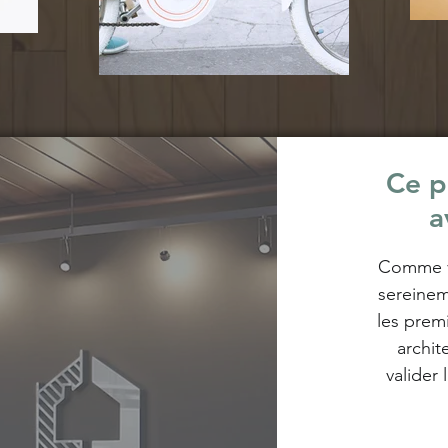
Ce p
a
Comme vo
sereinem
les prem
archit
valider 