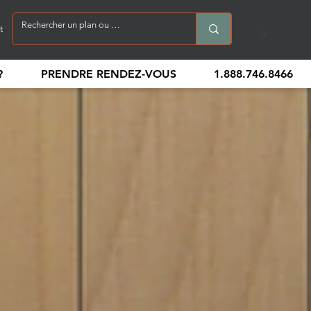
t
?
PRENDRE RENDEZ-VOUS
1.888.746.8466