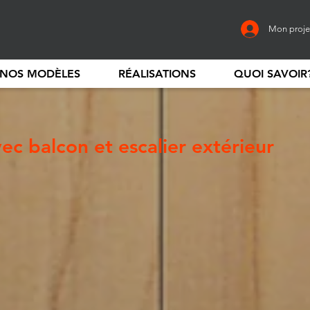
Mon proje
NOS MODÈLES
RÉALISATIONS
QUOI SAVOIR
c balcon et escalier extérieur