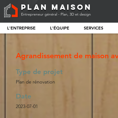
Plan Maison
Entrepreneur général - Plan, 3D et design
L'ENTREPRISE
L'ÉQUIPE
SERVICES
Agrandissement de maison ave
Type de projet
Plan de rénovation
Date
2023-07-01